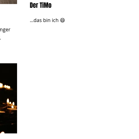
Der TiMo
...das bin ich 😄
änger
ß