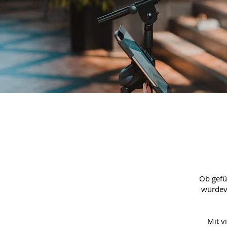
Ob gefüh
würdevo
Mit v