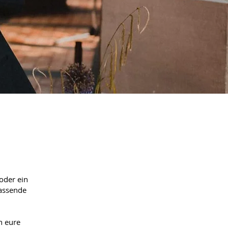
 oder ein
passende
h eure